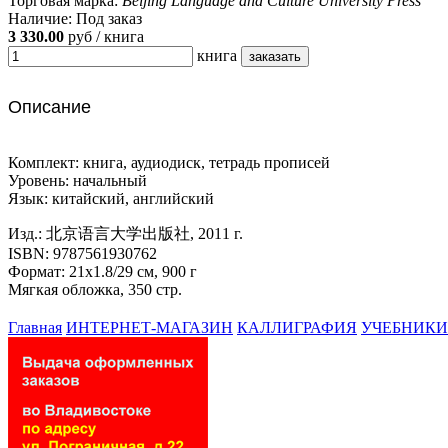
Торговая марка:
Beijing Language and Culture University Press
Наличие:
Под заказ
3 330.00
руб / книга
книга
Описание
Комплект: книга, аудиодиск, тетрадь прописей
Уровень: начальный
Язык: китайский, английский
Изд.:
北京语言大学出版社, 2011 г.
ISBN:
9787561930762
Формат:
21x1.8/29 см, 900 г
Мягкая обложка, 350 стр.
Главная
ИНТЕРНЕТ-МАГАЗИН
КАЛЛИГРАФИЯ
УЧЕБНИКИ