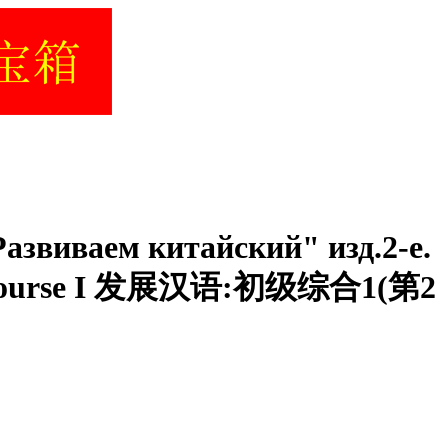
азвиваем китайский" изд.2-е.
sive Course I 发展汉语:初级综合1(第2