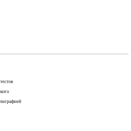
 тестов
ского
ллиграфией