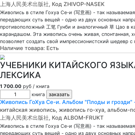
上海人民美术出版社, Код ZHIVOP-NASEK
Живопись в стиле Гохуа Се-и (写意画) - так называемая
передающих суть вещей - одно из двух основных нап
противоположный 工笔 Гунби и аналогичный 草 Цао в ка
карандашом. Эта живопись очень живая, спонтанная, 
позволяет создать свой импрессионистский шедевр с
Наличие товара:
Есть
УЧЕБНИКИ КИТАЙСКОГО ЯЗЫКА
ЛЕКСИКА
1 700.00
руб / книга
книга
Живопись ГоХуа Се-и. Альбом "Плоды и грозд
китайская живопись, живопись го-хуа, альбом-п
上海人民美术出版社, Код ALBOM-FRUKT
Живопись в стиле Гохуа Се-и (写意画) - так называемая
передающих суть вещей - одно из двух основных нап