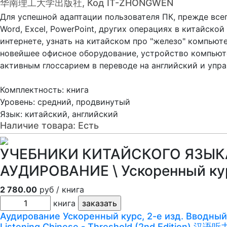
华南理工大学出版社, Код IT-ZHONGWEN
Для успешной адаптации пользователя ПК, прежде всег
Word, Excel, PowerPoint, других операциях в китайско
интернете, узнать на китайском про "железо" компьют
новейшее офисное оборудование, устройство компьютера
активным глоссарием в переводе на английский и упр
Комплектность: книга
Уровень: средний, продвинутый
Язык: китайский, английский
Наличие товара:
Есть
УЧЕБНИКИ КИТАЙСКОГО ЯЗЫКА
АУДИРОВАНИЕ \ Ускоренный к
2 780.00
руб / книга
книга
Аудирование Ускоренный курс, 2-е изд. Вводный 
Listening Chinese - Threshold (2nd Edition)