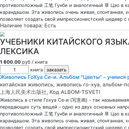
противоположный 工笔 Гунби и аналогичный 草 Цао в ка
карандашом. Эта живопись очень живая, спонтанная, 
позволяет создать свой импрессионистский шедевр с
Наличие товара:
Есть
УЧЕБНИКИ КИТАЙСКОГО ЯЗЫКА
ЛЕКСИКА
1 800.00
руб / книга
книга
Живопись ГоХуа Се-и. Альбом "Цветы" - учим
китайская живопись, живопись го-хуа, альбом-п
上海人民美术出版社, Код ALBOM-TSVETI
Живопись в стиле Гохуа Се-и (写意画) - так называемая
передающих суть вещей - одно из двух основных нап
противоположный 工笔 Гунби и аналогичный 草 Цао в ка
карандашом. Эта живопись очень живая, спонтанная, 
позволяет создать свой импрессионистский шедевр с