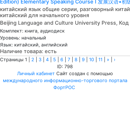
Edition) Elementary Speaking Course I 发展汉语
китайский язык общие серии, разговорный китай
китайский для начального уровня
Beijing Language and Culture University Press, К
Комплект: книга, аудиодиск
Уровень: начальный
Язык: китайский, английский
Наличие товара:
есть
Страницы
1
|
2
|
3
|
4
|
5
|
6
|
7
|
8
|
9
|
10
|
11
|
»
|
›
ID: 798
Личный кабинет
Сайт создан с помощью
международного информационно-торгового портала
ФортРОС