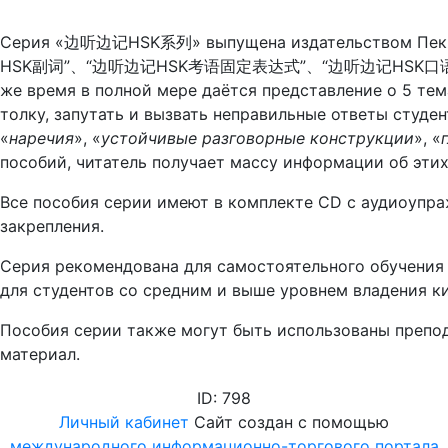
Серия «边听边记HSK系列» выпущена издательством Пекинс
HSK副词”、“边听边记HSK考语固定表达式”、“边听边记HSK口语习惯用
же время в полной мере даётся представление о 5 те
толку, запутать и вызвать неправильные ответы студент
«
наречия
», «
устойчивые разговорные конструкции
», «
пособий, читатель получает массу информации об этих
Все пособия серии имеют в комплекте CD с аудиоупра
закрепления.
Серия рекомендована для самостоятельного обучения 
для студентов со средним и выше уровнем владения к
Пособия серии также могут быть использованы препод
материал.
ID: 798
Личный кабинет
Сайт создан с помощью
международного информационно-торгового портала