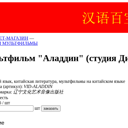
ЕТ-МАГАЗИН
—
И МУЛЬТФИЛЬМЫ
тфильм "Аладдин" (студия Д
 язык, китайская литература, мультфильмы на китайском языке
а (артикул):
VID-ALADDIN
 марка:
辽宁文化艺术音像出版社
есть
 / шт
шт
ие