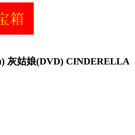
нея) 灰姑娘(DVD) CINDERELLA