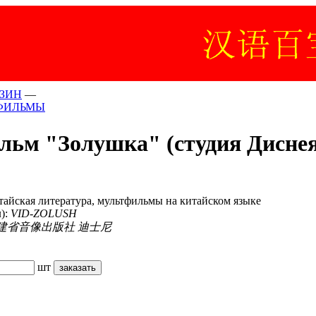
ЗИН
—
ТФИЛЬМЫ
льм "Золушка" (студия Дис
тайская литература, мультфильмы на китайском языке
л):
VID-ZOLUSH
建省音像出版社 迪士尼
шт