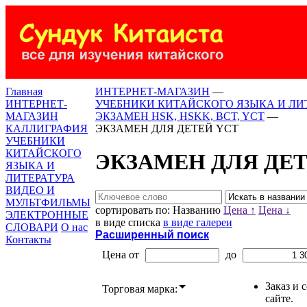
Главная
ИНТЕРНЕТ-МАГАЗИН
—
ИНТЕРНЕТ-
УЧЕБНИКИ КИТАЙСКОГО ЯЗЫКА И ЛИ
МАГАЗИН
ЭКЗАМЕН HSK, HSKK, BCT, YCT
—
КАЛЛИГРАФИЯ
ЭКЗАМЕН ДЛЯ ДЕТЕЙ YCT
УЧЕБНИКИ
КИТАЙСКОГО
ЭКЗАМЕН ДЛЯ ДЕТ
ЯЗЫКА И
ЛИТЕРАТУРА
ВИДЕО И
МУЛЬТФИЛЬМЫ
сортировать по:
Названию
Цена ↑
Цена ↓
ЭЛЕКТРОННЫЕ
в виде списка
в виде галереи
СЛОВАРИ
О нас
Расширенный поиск
Контакты
Цена от
до
Заказ и 
Торговая марка:
сайте.