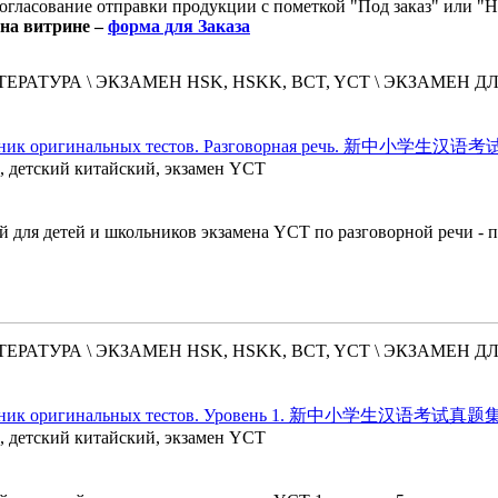
согласование отправки продукции с пометкой "Под заказ" или "
 на витрине –
форма для Заказа
РАТУРА \ ЭКЗАМЕН HSK, HSKK, BCT, YCT \ ЭКЗАМЕН Д
 Сборник оригинальных тестов. Разговорная речь. 新中小
й, детский китайский, экзамен YCT
 для детей и школьников экзамена YCT по разговорной речи - по
РАТУРА \ ЭКЗАМЕН HSK, HSKK, BCT, YCT \ ЭКЗАМЕН Д
- Сборник оригинальных тестов. Уровень 1. 新中小学生汉语考试
й, детский китайский, экзамен YCT