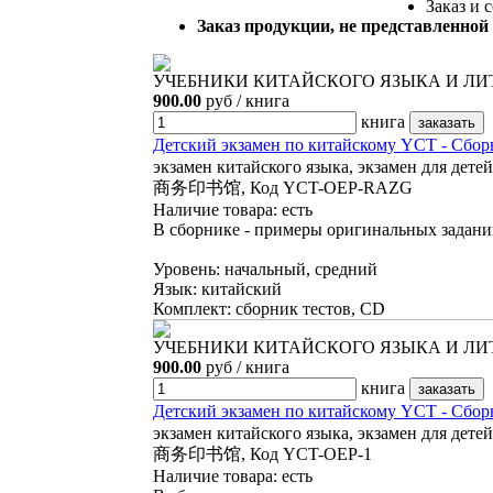
Заказ и 
Заказ продукции, не представленной
УЧЕБНИКИ КИТАЙСКОГО ЯЗЫКА И ЛИТЕ
900.00
руб / книга
книга
Детский экзамен по китайскому YCT -
экзамен китайского языка, экзамен для дете
商务印书馆, Код YCT-OEP-RAZG
Наличие товара:
есть
В сборнике - примеры оригинальных заданий
Уровень: начальный, средний
Язык: китайский
Комплект: сборник тестов, CD
УЧЕБНИКИ КИТАЙСКОГО ЯЗЫКА И ЛИТЕ
900.00
руб / книга
книга
Детский экзамен по китайскому YCT 
экзамен китайского языка, экзамен для дете
商务印书馆, Код YCT-OEP-1
Наличие товара:
есть