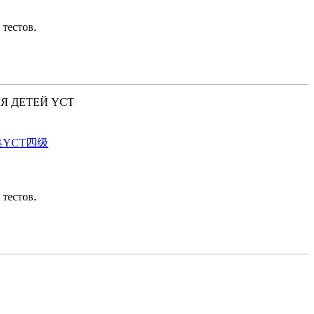
 тестов.
ЛЯ ДЕТЕЙ YCT
真题集YCT四级
 тестов.