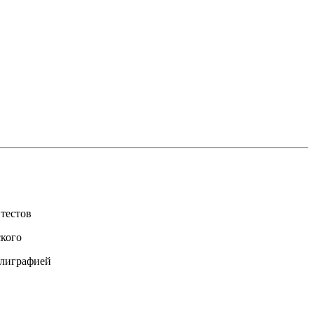
 тестов
ского
ллиграфией