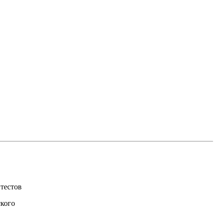
 тестов
ского