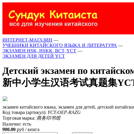
ИНТЕРНЕТ-МАГАЗИН
—
УЧЕБНИКИ КИТАЙСКОГО ЯЗЫКА И ЛИТЕРАТУРА
—
ЭКЗАМЕН HSK, HSKK, BCT, YCT
—
ЭКЗАМЕН ДЛЯ ДЕТЕЙ YCT
Детский экзамен по китайско
新中小学生汉语考试真题集YC
экзамен китайского языка, экзамен для детей, детский китайск
Код товара (артикул):
YCT-OEP-RAZG
Торговая марка:
商务印书馆
Наличие:
есть
900.00
руб / книга