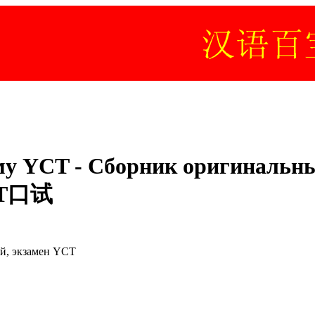
му YCT - Сборник оригинальных
T口试
ий, экзамен YCT