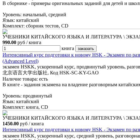
В сборнике - примеры оригинальных заданий для детей и школь
Уровень: начальный, средний
Язык: китайский
Комплект: сборник тестов, CD
УЧЕБНИКИ КИТАЙСКОГО ЯЗЫКА И ЛИТЕРАТУРА \ ЭКЗАМ
990.00
руб / книга
книга
Интенсивный курс подготовки к новому НSK - Экзамен по 
(Advanced Level)
экзамен HSKK, ускоренный курс, продвинутый уровень, разгов
北京语言大学出版社, Код HSK-SC-KY-GAO
Наличие товара:
есть
В книге - задания экзамена на владение разговорным китайски
Уровень: продвинутый
Язык: китайский
Комплект: книга, CD
УЧЕБНИКИ КИТАЙСКОГО ЯЗЫКА И ЛИТЕРАТУРА \ ЭКЗАМ
1450.00
руб / книга
Интенсивный курс подготовки к новому НSK - Экзамен 
экзамен HSKK, ускоренный курс, средний уровень, разговорна