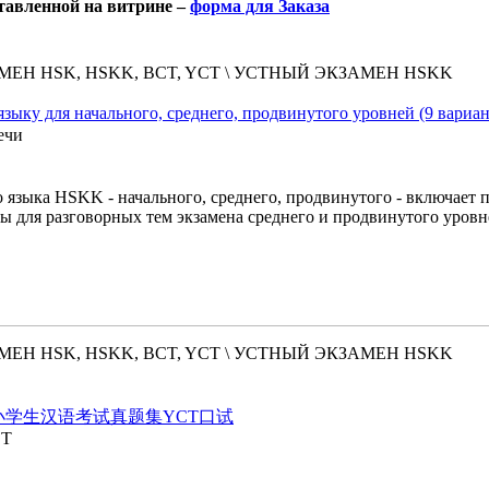
ставленной на витрине –
форма для Заказа
ЕН HSK, HSKK, BCT, YCT \ УСТНЫЙ ЭКЗАМЕН HSKK
му языку для начального, среднего, продвинутого уровней
ечи
 языка HSKK - начального, среднего, продвинутого - включает 
ты для разговорных тем экзамена среднего и продвинутого уров
ЕН HSK, HSKK, BCT, YCT \ УСТНЫЙ ЭКЗАМЕН HSKK
 речь. 新中小学生汉语考试真题集YCT口试
CT