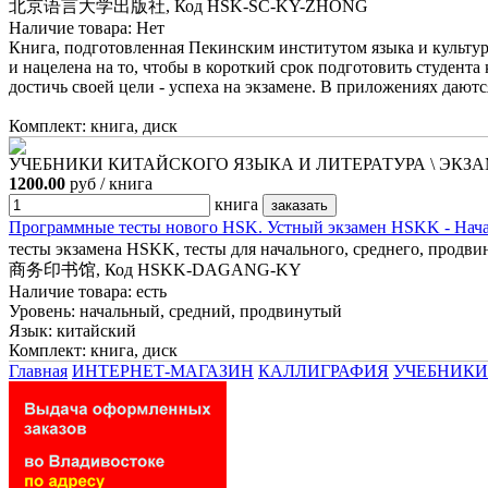
北京语言大学出版社, Код HSK-SC-KY-ZHONG
Наличие товара:
Нет
Книга, подготовленная Пекинским институтом языка и культур
и нацелена на то, чтобы в короткий срок подготовить студент
достичь своей цели - успеха на экзамене. В приложениях даю
Комплект: книга, диск
УЧЕБНИКИ КИТАЙСКОГО ЯЗЫКА И ЛИТЕРАТУРА \ ЭКЗАМ
1200.00
руб / книга
книга
Программные тесты нового HSK. Устный экзамен НSKK - На
тесты экзамена HSKK, тесты для начального, среднего, продви
商务印书馆, Код HSKK-DAGANG-KY
Наличие товара:
есть
Уровень: начальный, средний, продвинутый
Язык: китайский
Комплект: книга, диск
Главная
ИНТЕРНЕТ-МАГАЗИН
КАЛЛИГРАФИЯ
УЧЕБНИКИ