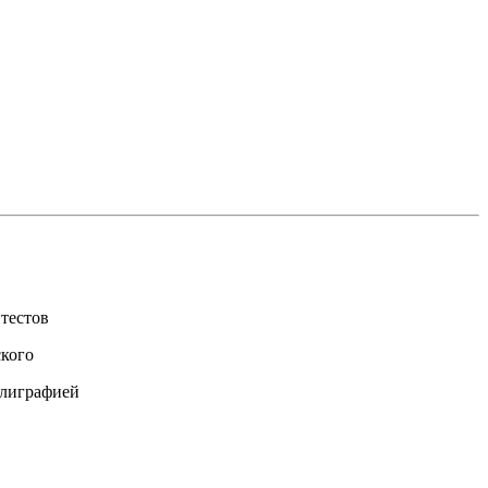
 тестов
ского
ллиграфией