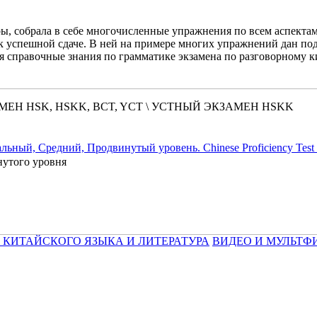
ы, собрала в себе многочисленные упражнения по всем аспектам
а к успешной сдаче. В ней на примере многих упражнений дан п
тся справочные знания по грамматике экзамена по разговорному
ЕН HSK, HSKK, BCT, YCT \ УСТНЫЙ ЭКЗАМЕН HSKK
чальный, Средний, Продвинутый уровень. Chinese Proficie
нутого уровня
 КИТАЙСКОГО ЯЗЫКА И ЛИТЕРАТУРА
ВИДЕО И МУЛЬТФ