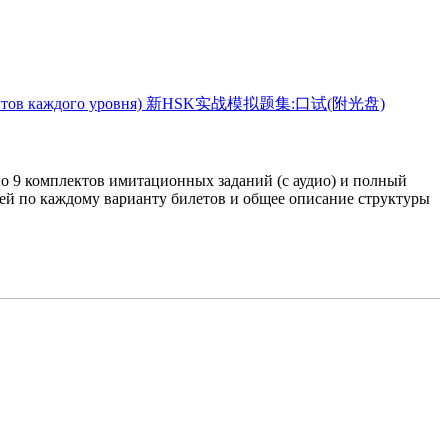
 (9 вариантов каждого уровня) 新HSK实战模拟题集:口试(附光盘)
по 9 комплектов имитационных заданий (с аудио) и полный
ней по каждому варианту билетов и общее описание структуры