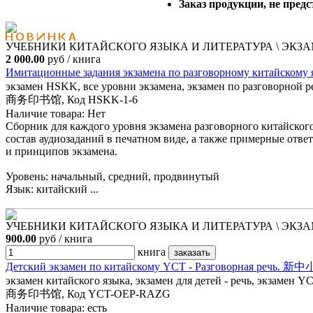
Заказ продукции, не пред
УЧЕБНИКИ КИТАЙСКОГО ЯЗЫКА И ЛИТЕРАТУРА \ ЭКЗАМ
2 000.00
руб / книга
Имитационные задания экзамена по разговорному китайско
экзамен HSKK, все уровни экзамена, экзамен по разговорной р
商务印书馆, Код HSKK-1-6
Наличие товара:
Нет
Сборник для каждого уровня экзамена разговорного китайского
состав аудиозаданий в печатном виде, а также примерные отве
и принципов экзамена.
Уровень: начальный, средний, продвинутый
Язык: китайский ...
УЧЕБНИКИ КИТАЙСКОГО ЯЗЫКА И ЛИТЕРАТУРА \ ЭКЗАМ
900.00
руб / книга
книга
Детский экзамен по китайскому YCT - Разговорная
экзамен китайского языка, экзамен для детей - речь, экзамен Y
商务印书馆, Код YCT-OEP-RAZG
Наличие товара:
есть