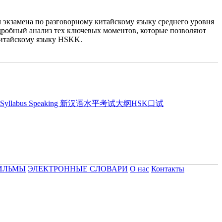
 экзамена по разговорному китайскому языку среднего уровня
одробный анализ тех ключевых моментов, которые позволяют
 китайскому языку HSKK.
ncy Test Syllabus Speaking 新汉语水平考试大纲HSK口试
ИЛЬМЫ
ЭЛЕКТРОННЫЕ СЛОВАРИ
О нас
Контакты